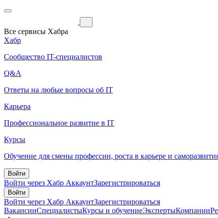
Все сервисы Хабра
Хабр
Сообщество IT-специалистов
Q&A
Ответы на любые вопросы об IT
Карьера
Профессиональное развитие в IT
Курсы
Обучение для смены профессии, роста в карьере и саморазвити
Войти
Войти через Хабр Аккаунт
Зарегистрироваться
Войти
Войти через Хабр Аккаунт
Зарегистрироваться
Вакансии
Специалисты
Курсы и обучение
Эксперты
Компании
Р