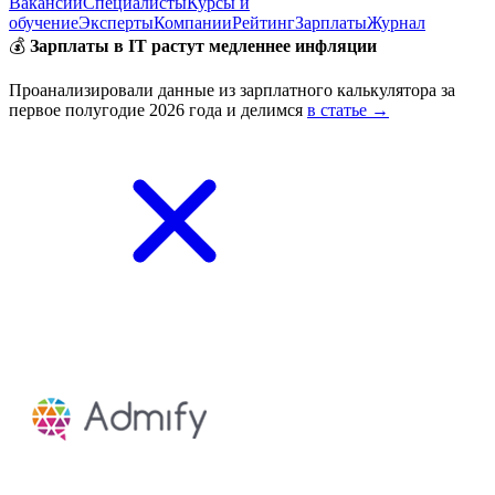
Вакансии
Специалисты
Курсы и
обучение
Эксперты
Компании
Рейтинг
Зарплаты
Журнал
💰
Зарплаты в IT растут медленнее инфляции
Проанализировали данные из зарплатного калькулятора за
первое полугодие 2026 года и делимся
в статье →