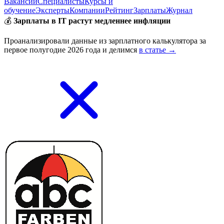
Вакансии
Специалисты
Курсы и
обучение
Эксперты
Компании
Рейтинг
Зарплаты
Журнал
💰
Зарплаты в IT растут медленнее инфляции
Проанализировали данные из зарплатного калькулятора за
первое полугодие 2026 года и делимся
в статье →