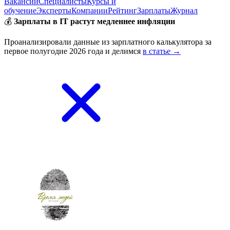
Вакансии
Специалисты
Курсы и
обучение
Эксперты
Компании
Рейтинг
Зарплаты
Журнал
💰
Зарплаты в IT растут медленнее инфляции
Проанализировали данные из зарплатного калькулятора за
первое полугодие 2026 года и делимся
в статье →