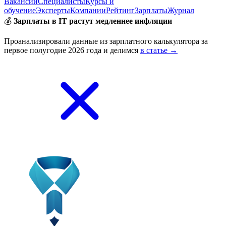
Вакансии
Специалисты
Курсы и
обучение
Эксперты
Компании
Рейтинг
Зарплаты
Журнал
💰
Зарплаты в IT растут медленнее инфляции
Проанализировали данные из зарплатного калькулятора за
первое полугодие 2026 года и делимся
в статье →