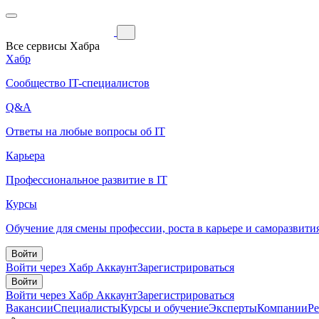
Все сервисы Хабра
Хабр
Сообщество IT-специалистов
Q&A
Ответы на любые вопросы об IT
Карьера
Профессиональное развитие в IT
Курсы
Обучение для смены профессии, роста в карьере и саморазвити
Войти
Войти через Хабр Аккаунт
Зарегистрироваться
Войти
Войти через Хабр Аккаунт
Зарегистрироваться
Вакансии
Специалисты
Курсы и обучение
Эксперты
Компании
Р