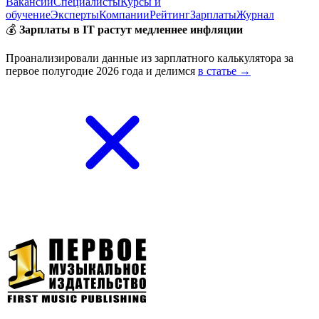
Вакансии
Специалисты
Курсы и
обучение
Эксперты
Компании
Рейтинг
Зарплаты
Журнал
💰
Зарплаты в IT растут медленнее инфляции
Проанализировали данные из зарплатного калькулятора за
первое полугодие 2026 года и делимся
в статье →