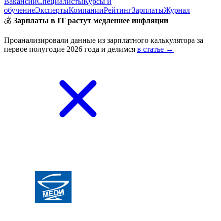
Вакансии
Специалисты
Курсы и
обучение
Эксперты
Компании
Рейтинг
Зарплаты
Журнал
💰
Зарплаты в IT растут медленнее инфляции
Проанализировали данные из зарплатного калькулятора за
первое полугодие 2026 года и делимся
в статье →