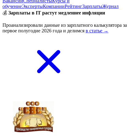
Вакансии
Специалисты
Курсы и
обучение
Эксперты
Компании
Рейтинг
Зарплаты
Журнал
💰
Зарплаты в IT растут медленнее инфляции
Проанализировали данные из зарплатного калькулятора за
первое полугодие 2026 года и делимся
в статье →