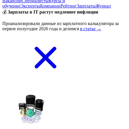
Вакансии
Специалисты
Курсы и
обучение
Эксперты
Компании
Рейтинг
Зарплаты
Журнал
💰
Зарплаты в IT растут медленнее инфляции
Проанализировали данные из зарплатного калькулятора за
первое полугодие 2026 года и делимся
в статье →