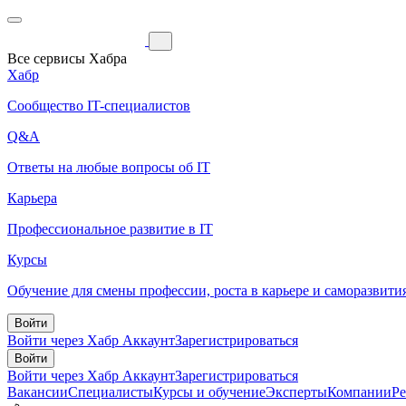
Все сервисы Хабра
Хабр
Сообщество IT-специалистов
Q&A
Ответы на любые вопросы об IT
Карьера
Профессиональное развитие в IT
Курсы
Обучение для смены профессии, роста в карьере и саморазвити
Войти
Войти через Хабр Аккаунт
Зарегистрироваться
Войти
Войти через Хабр Аккаунт
Зарегистрироваться
Вакансии
Специалисты
Курсы и обучение
Эксперты
Компании
Р