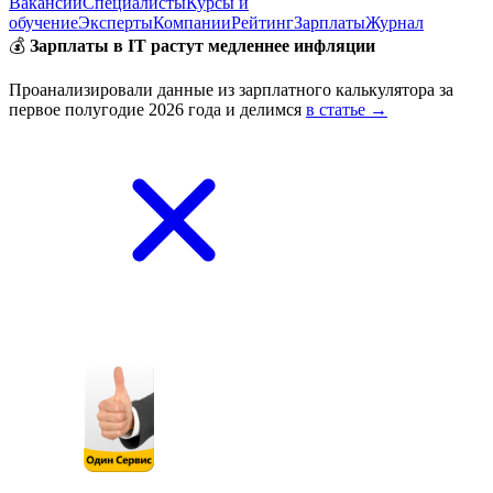
Вакансии
Специалисты
Курсы и
обучение
Эксперты
Компании
Рейтинг
Зарплаты
Журнал
💰
Зарплаты в IT растут медленнее инфляции
Проанализировали данные из зарплатного калькулятора за
первое полугодие 2026 года и делимся
в статье →