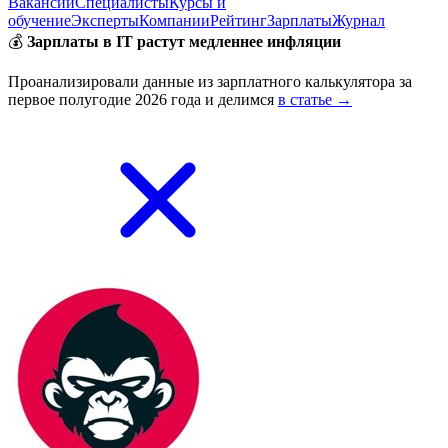
Вакансии
Специалисты
Курсы и
обучение
Эксперты
Компании
Рейтинг
Зарплаты
Журнал
💰
Зарплаты в IT растут медленнее инфляции
Проанализировали данные из зарплатного калькулятора за
первое полугодие 2026 года и делимся
в статье →