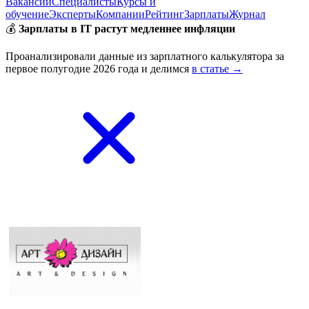
Вакансии
Специалисты
Курсы и
обучение
Эксперты
Компании
Рейтинг
Зарплаты
Журнал
💰
Зарплаты в IT растут медленнее инфляции
Проанализировали данные из зарплатного калькулятора за
первое полугодие 2026 года и делимся
в статье →