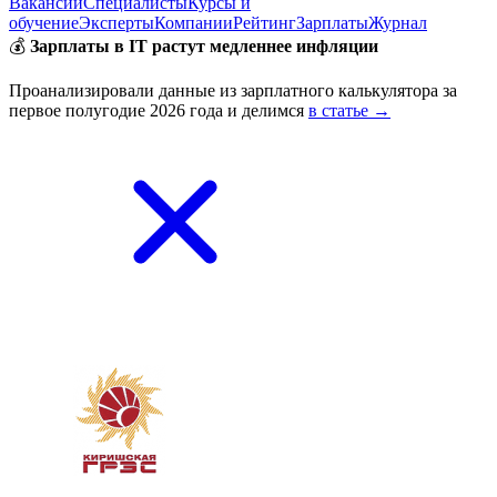
Вакансии
Специалисты
Курсы и
обучение
Эксперты
Компании
Рейтинг
Зарплаты
Журнал
💰
Зарплаты в IT растут медленнее инфляции
Проанализировали данные из зарплатного калькулятора за
первое полугодие 2026 года и делимся
в статье →