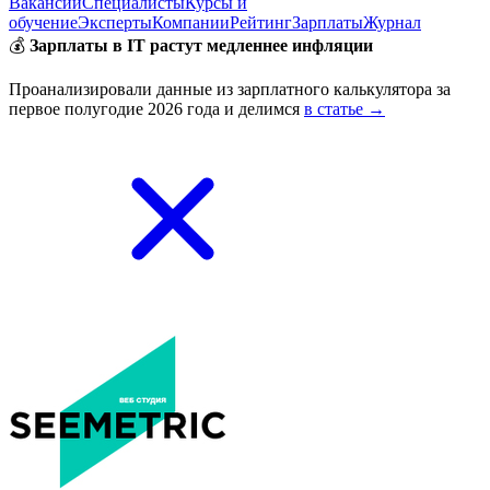
Вакансии
Специалисты
Курсы и
обучение
Эксперты
Компании
Рейтинг
Зарплаты
Журнал
💰
Зарплаты в IT растут медленнее инфляции
Проанализировали данные из зарплатного калькулятора за
первое полугодие 2026 года и делимся
в статье →