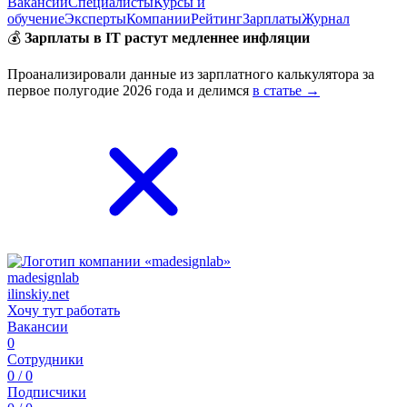
Вакансии
Специалисты
Курсы и
обучение
Эксперты
Компании
Рейтинг
Зарплаты
Журнал
💰
Зарплаты в IT растут медленнее инфляции
Проанализировали данные из зарплатного калькулятора за
первое полугодие 2026 года и делимся
в статье →
madesignlab
ilinskiy.net
Хочу тут работать
Вакансии
0
Сотрудники
0 / 0
Подписчики