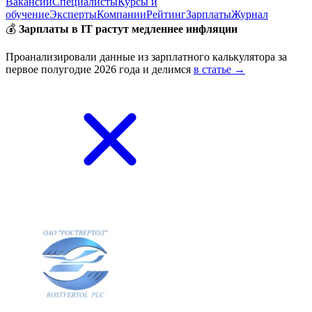
Вакансии
Специалисты
Курсы и
обучение
Эксперты
Компании
Рейтинг
Зарплаты
Журнал
💰
Зарплаты в IT растут медленнее инфляции
Проанализировали данные из зарплатного калькулятора за
первое полугодие 2026 года и делимся
в статье →