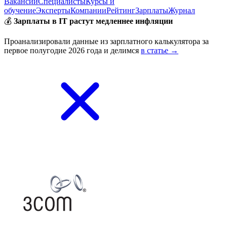
Вакансии
Специалисты
Курсы и
обучение
Эксперты
Компании
Рейтинг
Зарплаты
Журнал
💰
Зарплаты в IT растут медленнее инфляции
Проанализировали данные из зарплатного калькулятора за
первое полугодие 2026 года и делимся
в статье →