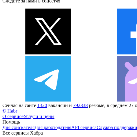
Следите за нами в соцсетях
Сейчас на сайте
1320
вакансий и
792338
резюме, в среднем 27 
© Habr
О сервисе
Услуги и цены
Помощь
Для соискателя
Для работодателя
API сервиса
Служба поддержк
Все сервисы Хабра