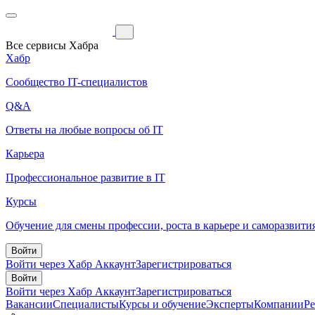
Все сервисы Хабра
Хабр
Сообщество IT-специалистов
Q&A
Ответы на любые вопросы об IT
Карьера
Профессиональное развитие в IT
Курсы
Обучение для смены профессии, роста в карьере и саморазвити
Войти
Войти через Хабр Аккаунт
Зарегистрироваться
Войти
Войти через Хабр Аккаунт
Зарегистрироваться
Вакансии
Специалисты
Курсы и обучение
Эксперты
Компании
Р