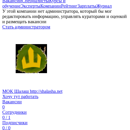
Вакансии
Специалисты
Курсы и
обучение
Эксперты
Компании
Рейтинг
Зарплаты
Журнал
У этой компании нет администратора, который бы мог
редактировать информацию, управлять кураторами и оценкой
и размещать вакансии
Стать администратором
МОК Шалаш http://shalasha.net
Хочу тут работать
Вакансии
0
Сотрудники
0 / 1
Подписчики
0 / 0