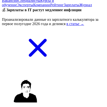
Вакансии
Специалисты
Курсы и
обучение
Эксперты
Компании
Рейтинг
Зарплаты
Журнал
💰
Зарплаты в IT растут медленнее инфляции
Проанализировали данные из зарплатного калькулятора за
первое полугодие 2026 года и делимся
в статье →