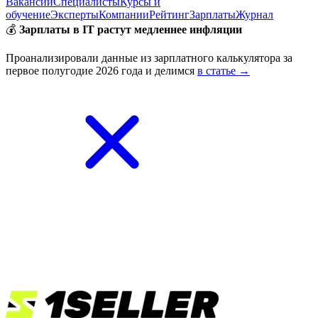
Вакансии
Специалисты
Курсы и
обучение
Эксперты
Компании
Рейтинг
Зарплаты
Журнал
💰
Зарплаты в IT растут медленнее инфляции
Проанализировали данные из зарплатного калькулятора за
первое полугодие 2026 года и делимся
в статье →