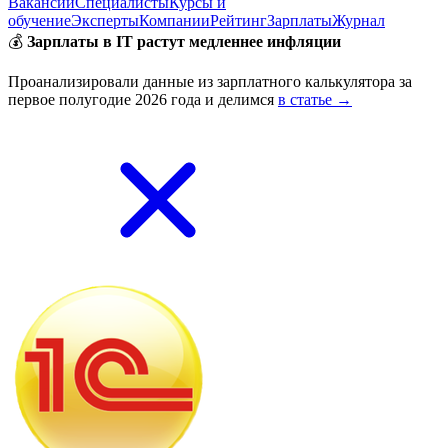
Вакансии
Специалисты
Курсы и
обучение
Эксперты
Компании
Рейтинг
Зарплаты
Журнал
💰
Зарплаты в IT растут медленнее инфляции
Проанализировали данные из зарплатного калькулятора за
первое полугодие 2026 года и делимся
в статье →