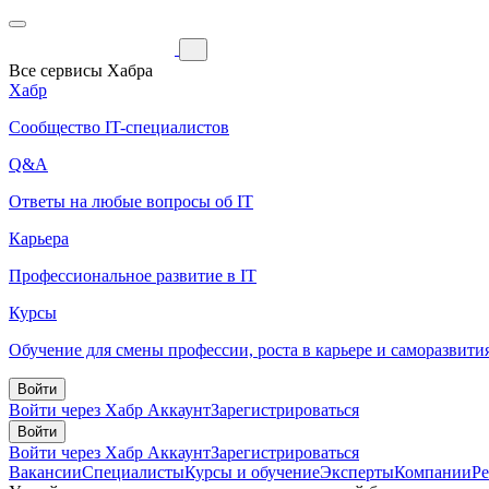
Все сервисы Хабра
Хабр
Сообщество IT-специалистов
Q&A
Ответы на любые вопросы об IT
Карьера
Профессиональное развитие в IT
Курсы
Обучение для смены профессии, роста в карьере и саморазвити
Войти
Войти через Хабр Аккаунт
Зарегистрироваться
Войти
Войти через Хабр Аккаунт
Зарегистрироваться
Вакансии
Специалисты
Курсы и обучение
Эксперты
Компании
Р