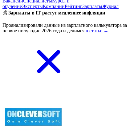
Вакансии
Специалисты
Курсы и
обучение
Эксперты
Компании
Рейтинг
Зарплаты
Журнал
💰
Зарплаты в IT растут медленнее инфляции
Проанализировали данные из зарплатного калькулятора за
первое полугодие 2026 года и делимся
в статье →