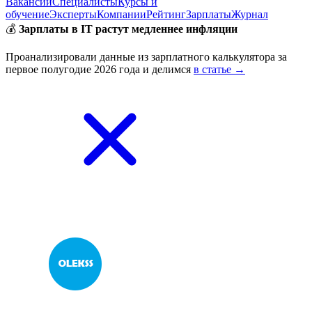
Вакансии
Специалисты
Курсы и
обучение
Эксперты
Компании
Рейтинг
Зарплаты
Журнал
💰
Зарплаты в IT растут медленнее инфляции
Проанализировали данные из зарплатного калькулятора за
первое полугодие 2026 года и делимся
в статье →