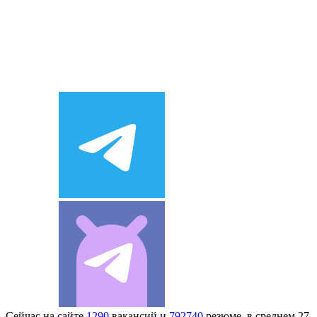
Сейчас на сайте
1290
вакансий и
792740
резюме, в среднем 27