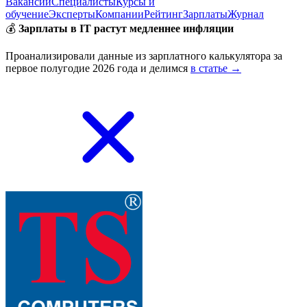
Вакансии
Специалисты
Курсы и
обучение
Эксперты
Компании
Рейтинг
Зарплаты
Журнал
💰
Зарплаты в IT растут медленнее инфляции
Проанализировали данные из зарплатного калькулятора за
первое полугодие 2026 года и делимся
в статье →