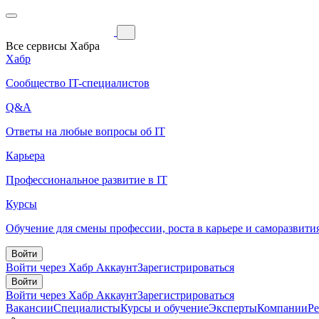
Все сервисы Хабра
Хабр
Сообщество IT-специалистов
Q&A
Ответы на любые вопросы об IT
Карьера
Профессиональное развитие в IT
Курсы
Обучение для смены профессии, роста в карьере и саморазвити
Войти
Войти через Хабр Аккаунт
Зарегистрироваться
Войти
Войти через Хабр Аккаунт
Зарегистрироваться
Вакансии
Специалисты
Курсы и обучение
Эксперты
Компании
Р