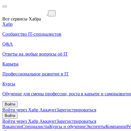
Все сервисы Хабра
Хабр
Сообщество IT-специалистов
Q&A
Ответы на любые вопросы об IT
Карьера
Профессиональное развитие в IT
Курсы
Обучение для смены профессии, роста в карьере и саморазвити
Войти
Войти через Хабр Аккаунт
Зарегистрироваться
Войти
Войти через Хабр Аккаунт
Зарегистрироваться
Вакансии
Специалисты
Курсы и обучение
Эксперты
Компании
Р