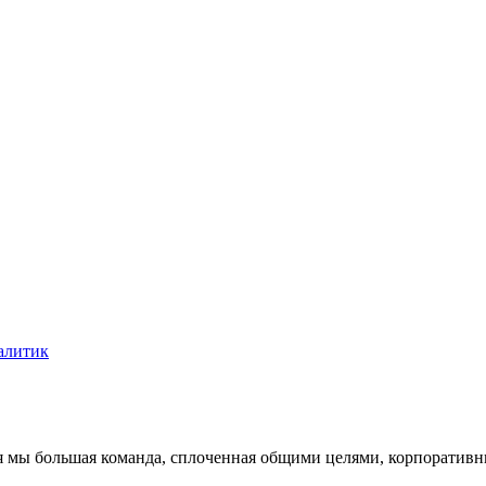
алитик
дня мы большая команда, сплоченная общими целями, корпорати