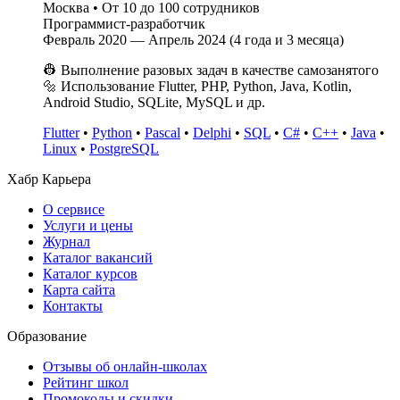
Москва
•
От 10 до 100 сотрудников
Программист-разработчик
Февраль 2020 — Апрель 2024 (4 года и 3 месяца)
👷 Выполнение разовых задач в качестве самозанятого
🔩 Использование Flutter, PHP, Python, Java, Kotlin,
Android Studio, SQLite, MySQL и др.
Flutter
•
Python
•
Pascal
•
Delphi
•
SQL
•
C#
•
C++
•
Java
•
Linux
•
PostgreSQL
Хабр Карьера
О сервисе
Услуги и цены
Журнал
Каталог вакансий
Каталог курсов
Карта сайта
Контакты
Образование
Отзывы об онлайн-школах
Рейтинг школ
Промокоды и скидки