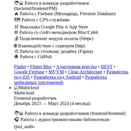
🧑‍💻 Работа в команде разработчиков
(backend/frontend/PM)
🔥 Работа с Firebase (Messagings, Firestore Database)
🗺 Работа с GPS-службами
🛒 Выкладка Google Play и App Store
⚙️ Работа со стейт-менеджером Bloc/Cubit
💰 Подключение модуля оплаты (Stripe)
🌐 Взаимодействие с сервером (http)
🎨 Работа по готовому дизайну (Figma)
🐙 Работа с GitHub
Flutter
•
Flutter Bloc
•
Адаптивная верстка
•
REST
•
Google Firebase
•
MVVM
•
Clean Architecture
•
Разработка
под iOS
•
Разработка под Android
•
Разработка
мобильных приложений
Mubicloud
Frontend-разработчик
Декабрь 2023 — Март 2024 (4 месяца)
🧑‍💻 Работа в команде разработчиков (frontend/frontend)
🎧 Работа с аудиостриминговыми библиотекам
(just_audio