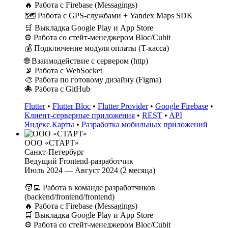
🔥 Работа с Firebase (Messagings)
🗺 Работа с GPS-службами + Yandex Maps SDK
🛒 Выкладка Google Play и App Store
⚙️ Работа со стейт-менеджером Bloc/Cubit
💰 Подключение модуля оплаты (T-касса)
🌐 Взаимодействие с сервером (http)
📡 Работа с WebSocket
🎨 Работа по готовому дизайну (Figma)
🐙 Работа с GitHub
Flutter
•
Flutter Bloc
•
Flutter Provider
•
Google Firebase
•
Клиент-серверные приложения
•
REST
•
API
Яндекс.Карты
•
Разработка мобильных приложений
ООО «СТАРТ»
Санкт-Петербург
Ведущий Frontend-разработчик
Июль 2024 — Август 2024 (2 месяца)
🧑‍💻 Работа в команде разработчиков
(backend/frontend/frontend)
🔥 Работа с Firebase (Messagings)
🛒 Выкладка Google Play и App Store
⚙️ Работа со стейт-менеджером Bloc/Cubit