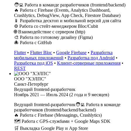
🧑‍💻 Работа в команде разработчиков (frontend/backend)
🔥 Работа с Firebase (Events, Analytics Dashboard,
Crashlytics, DebugView, App Check, Firestore Database)
📱 Разработка десктоп и мобильной версий для сайта
⚙️ Работа со стейт-менеджером Bloc/Cubit
🌐 Взаимодействие с сервером (http)
🎨 Работа по готовому дизайну (Figma)
🐙 Работа с GitHub
Flutter
•
Flutter Bloc
•
Google Firebase
•
Разработка
мобильных приложений
•
Разработка под Android
•
Разработка под iOS
•
Клиент-серверные приложения
•
REST
ООО "ХЭЛПС"
Санкт-Петербург
Ведущий frontend-разработчик
Ноябрь 2021 — Июль 2024 (2 года и 9 месяцев)
Ведущий frontend-разработчик🧑‍💻 Работа в команде
разработчиков (frontend/backend/backend)
🔥 Работа с Firebase (Messagings, Crashlytics)
🗺 Работа с GPS-службами + Google Maps SDK
🛒 Выкладка Google Play и App Store