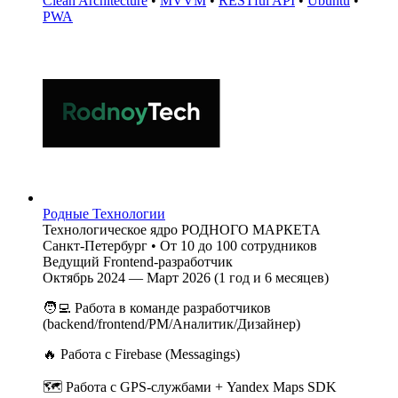
Clean Architecture
•
MVVM
•
RESTful API
•
Ubuntu
•
PWA
Родные Технологии
Технологическое ядро РОДНОГО МАРКЕТА
Санкт-Петербург
•
От 10 до 100 сотрудников
Ведущий Frontend-разработчик
Октябрь 2024 — Март 2026 (1 год и 6 месяцев)
🧑‍💻 Работа в команде разработчиков
(backend/frontend/PM/Аналитик/Дизайнер)
🔥 Работа с Firebase (Messagings)
🗺 Работа с GPS-службами + Yandex Maps SDK