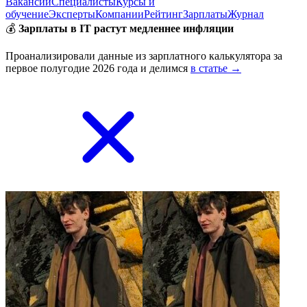
Вакансии
Специалисты
Курсы и
обучение
Эксперты
Компании
Рейтинг
Зарплаты
Журнал
💰
Зарплаты в IT растут медленнее инфляции
Проанализировали данные из зарплатного калькулятора за
первое полугодие 2026 года и делимся
в статье →