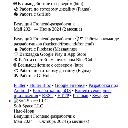
🌐 Взаимодействие с сервером (http)
🎨 Работа по готовому дизайну (Figma)
🐙 Работа с GitHub
Ведущий Frontend-разработчик
Май 2024 — Июнь 2024 (2 месяца)
Ведущий Frontend-разработчик🧑‍💻 Работа в команде
разработчиков (backend/frontend/frontend)
🔥 Работа с Firebase (Messagings)
🛒 Выкладка Google Play и App Store
⚙️ Работа со стейт-менеджером Bloc/Cubit
🌐 Взаимодействие с сервером (http)
🎨 Работа по готовому дизайну (Figma)
🐙 Работа с GitHub
Flutter
•
Flutter Bloc
•
Google Firebase
•
Разработка под
Android
•
Разработка под iOS
•
Клиент-серверные
приложения
•
REST
•
HTTP
•
Postman
•
Swagger
Soft Space LLС
Нью-Йорк
Ведущий Frontend-разработчик
Май 2024 — Октябрь 2024 (6 месяцев)