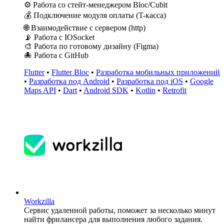
⚙️ Работа со стейт-менеджером Bloc/Cubit
💰 Подключение модуля оплаты (T-касса)
🌐 Взаимодействие с сервером (http)
📡 Работа с IOSocket
🎨 Работа по готовому дизайну (Figma)
🐙 Работа с GitHub
Flutter
•
Flutter Bloc
•
Разработка мобильных приложений
•
Разработка под Android
•
Разработка под iOS
•
Google
Maps API
•
Dart
•
Android SDK
•
Kotlin
•
Retrofit
Workzilla
Сервис удаленной работы, поможет за несколько минут
найти фрилансера для выполнения любого задания.