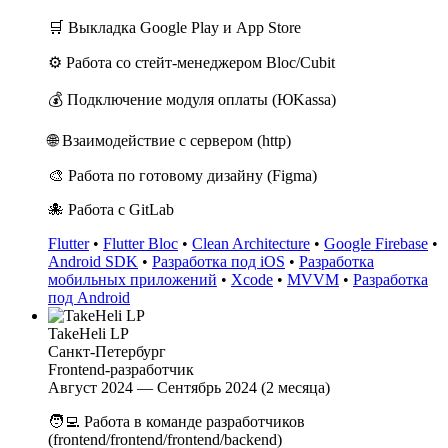
🛒 Выкладка Google Play и App Store
⚙️ Работа со стейт-менеджером Bloc/Cubit
💰 Подключение модуля оплаты (ЮKassa)
🌐 Взаимодействие с сервером (http)
🎨 Работа по готовому дизайну (Figma)
🐙 Работа с GitLab
Flutter
•
Flutter Bloc
•
Clean Architecture
•
Google Firebase
•
Android SDK
•
Разработка под iOS
•
Разработка
мобильных приложений
•
Xcode
•
MVVM
•
Разработка
под Android
TakeHeli LP
Санкт-Петербург
Frontend-разработчик
Август 2024 — Сентябрь 2024 (2 месяца)
🧑‍💻 Работа в команде разработчиков
(frontend/frontend/frontend/backend)