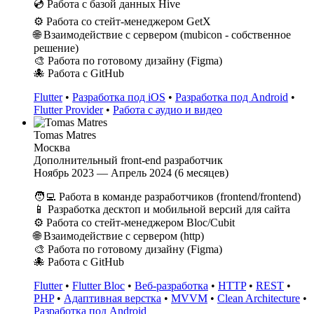
💿 Работа с базой данных Hive
⚙️ Работа со стейт-менеджером GetX
🌐 Взаимодействие с сервером (mubicon - собственное
решение)
🎨 Работа по готовому дизайну (Figma)
🐙 Работа с GitHub
Flutter
•
Разработка под iOS
•
Разработка под Android
•
Flutter Provider
•
Работа с аудио и видео
Tomas Matres
Москва
Дополнительный front-end разработчик
Ноябрь 2023 — Апрель 2024 (6 месяцев)
🧑‍💻 Работа в команде разработчиков (frontend/frontend)
📱 Разработка десктоп и мобильной версий для сайта
⚙️ Работа со стейт-менеджером Bloc/Cubit
🌐 Взаимодействие с сервером (http)
🎨 Работа по готовому дизайну (Figma)
🐙 Работа с GitHub
Flutter
•
Flutter Bloc
•
Веб-разработка
•
HTTP
•
REST
•
PHP
•
Адаптивная верстка
•
MVVM
•
Clean Architecture
•
Разработка под Android