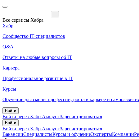
Все сервисы Хабра
Хабр
Сообщество IT-специалистов
Q&A
Ответы на любые вопросы об IT
Карьера
Профессиональное развитие в IT
Курсы
Обучение для смены профессии, роста в карьере и саморазвити
Войти
Войти через Хабр Аккаунт
Зарегистрироваться
Войти
Войти через Хабр Аккаунт
Зарегистрироваться
Вакансии
Специалисты
Курсы и обучение
Эксперты
Компании
Р