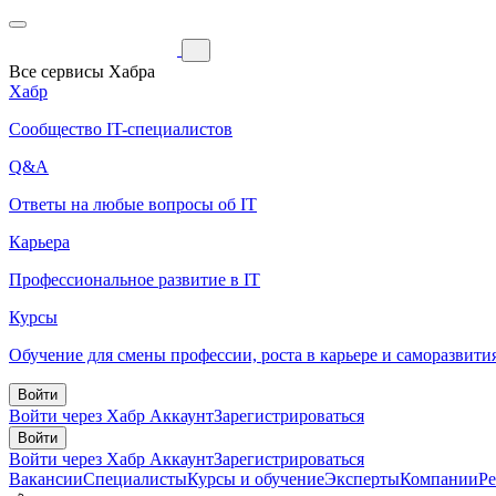
Все сервисы Хабра
Хабр
Сообщество IT-специалистов
Q&A
Ответы на любые вопросы об IT
Карьера
Профессиональное развитие в IT
Курсы
Обучение для смены профессии, роста в карьере и саморазвити
Войти
Войти через Хабр Аккаунт
Зарегистрироваться
Войти
Войти через Хабр Аккаунт
Зарегистрироваться
Вакансии
Специалисты
Курсы и обучение
Эксперты
Компании
Р