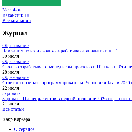
МегаФон
Вакансии:
18
Все компании
Журнал
Образование
Чем занимаются и сколько зарабатывают аналитики в IT
30 июля
Образование
Сколько зарабатывают менеджеры проектов в IT и как найти п
28 июля
Образование
Стоит ли начинать программировать на Python или Java в 202
22 июля
Зарплаты
Зарплаты IT-специалистов в первой половине 2026 года: рост
21 июля
Все статьи
Хабр Карьера
О сервисе