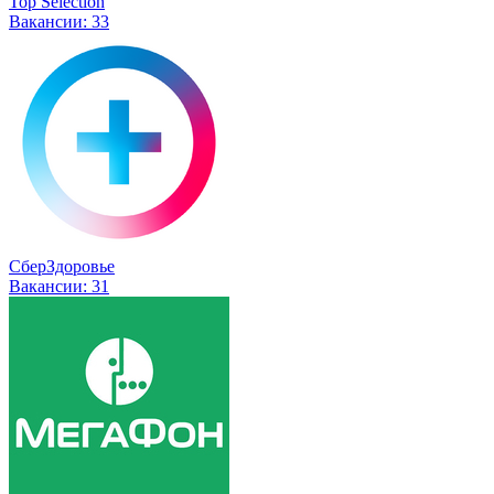
Top Selection
Вакансии:
33
СберЗдоровье
Вакансии:
31