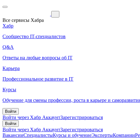
Все сервисы Хабра
Хабр
Сообщество IT-специалистов
Q&A
Ответы на любые вопросы об IT
Карьера
Профессиональное развитие в IT
Курсы
Обучение для смены профессии, роста в карьере и саморазвити
Войти
Войти через Хабр Аккаунт
Зарегистрироваться
Войти
Войти через Хабр Аккаунт
Зарегистрироваться
Вакансии
Специалисты
Курсы и обучение
Эксперты
Компании
Р