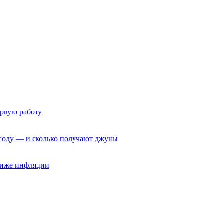
ервую работу
6 году — и сколько получают джуны
 ниже инфляции