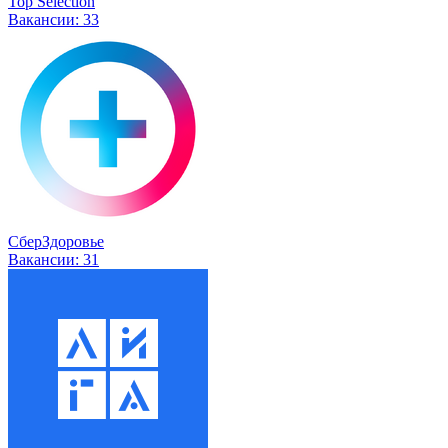
Top Selection
Вакансии:
33
СберЗдоровье
Вакансии:
31