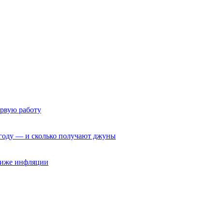
ервую работу
6 году — и сколько получают джуны
 ниже инфляции