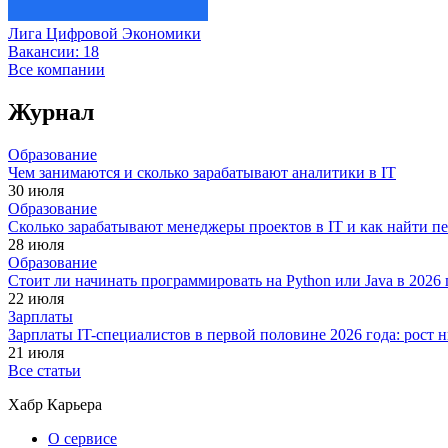
Лига Цифровой Экономики
Вакансии:
18
Все компании
Журнал
Образование
Чем занимаются и сколько зарабатывают аналитики в IT
30 июля
Образование
Сколько зарабатывают менеджеры проектов в IT и как найти п
28 июля
Образование
Стоит ли начинать программировать на Python или Java в 202
22 июля
Зарплаты
Зарплаты IT-специалистов в первой половине 2026 года: рост
21 июля
Все статьи
Хабр Карьера
О сервисе