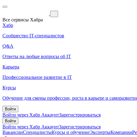
Все сервисы Хабра
Хабр
Сообщество IT-специалистов
Q&A
Ответы на любые вопросы об IT
Карьера
Профессиональное развитие в IT
Курсы
Обучение для смены профессии, роста в карьере и саморазвити
Войти
Войти через Хабр Аккаунт
Зарегистрироваться
Войти
Войти через Хабр Аккаунт
Зарегистрироваться
Вакансии
Специалисты
Курсы и обучение
Эксперты
Компании
Р