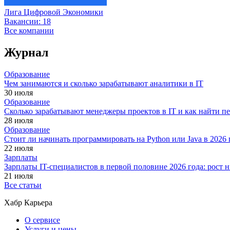
Лига Цифровой Экономики
Вакансии:
18
Все компании
Журнал
Образование
Чем занимаются и сколько зарабатывают аналитики в IT
30 июля
Образование
Сколько зарабатывают менеджеры проектов в IT и как найти п
28 июля
Образование
Стоит ли начинать программировать на Python или Java в 202
22 июля
Зарплаты
Зарплаты IT-специалистов в первой половине 2026 года: рост
21 июля
Все статьи
Хабр Карьера
О сервисе
Услуги и цены