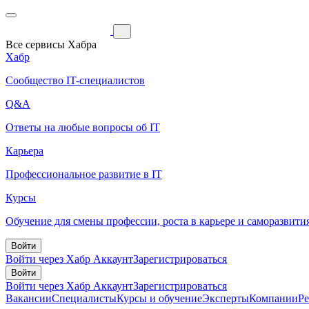
Все сервисы Хабра
Хабр
Сообщество IT-специалистов
Q&A
Ответы на любые вопросы об IT
Карьера
Профессиональное развитие в IT
Курсы
Обучение для смены профессии, роста в карьере и саморазвити
Войти
Войти через Хабр Аккаунт
Зарегистрироваться
Войти
Войти через Хабр Аккаунт
Зарегистрироваться
Вакансии
Специалисты
Курсы и обучение
Эксперты
Компании
Р