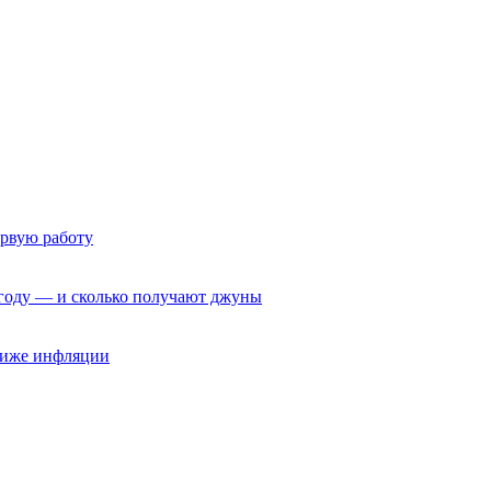
ервую работу
6 году — и сколько получают джуны
 ниже инфляции