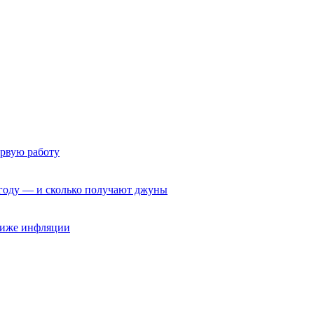
ервую работу
6 году — и сколько получают джуны
 ниже инфляции