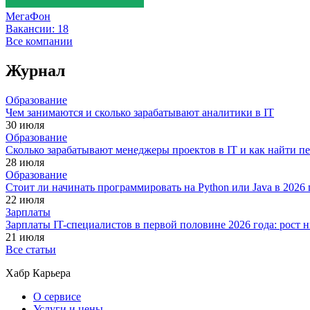
МегаФон
Вакансии:
18
Все компании
Журнал
Образование
Чем занимаются и сколько зарабатывают аналитики в IT
30 июля
Образование
Сколько зарабатывают менеджеры проектов в IT и как найти п
28 июля
Образование
Стоит ли начинать программировать на Python или Java в 202
22 июля
Зарплаты
Зарплаты IT-специалистов в первой половине 2026 года: рост
21 июля
Все статьи
Хабр Карьера
О сервисе
Услуги и цены