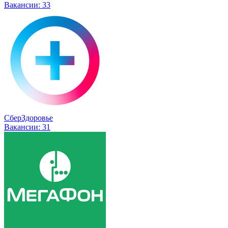
Вакансии:
33
СберЗдоровье
Вакансии:
31