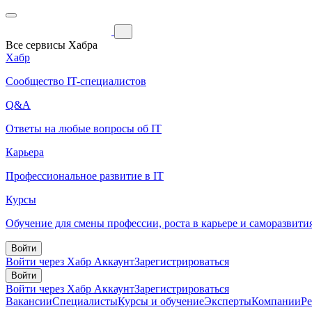
Все сервисы Хабра
Хабр
Сообщество IT-специалистов
Q&A
Ответы на любые вопросы об IT
Карьера
Профессиональное развитие в IT
Курсы
Обучение для смены профессии, роста в карьере и саморазвити
Войти
Войти через Хабр Аккаунт
Зарегистрироваться
Войти
Войти через Хабр Аккаунт
Зарегистрироваться
Вакансии
Специалисты
Курсы и обучение
Эксперты
Компании
Р