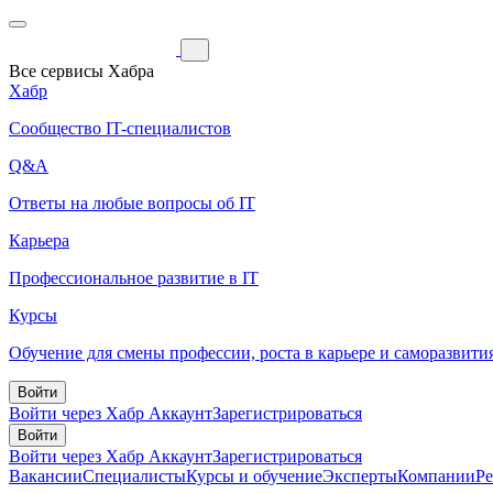
Все сервисы Хабра
Хабр
Сообщество IT-специалистов
Q&A
Ответы на любые вопросы об IT
Карьера
Профессиональное развитие в IT
Курсы
Обучение для смены профессии, роста в карьере и саморазвити
Войти
Войти через Хабр Аккаунт
Зарегистрироваться
Войти
Войти через Хабр Аккаунт
Зарегистрироваться
Вакансии
Специалисты
Курсы и обучение
Эксперты
Компании
Р