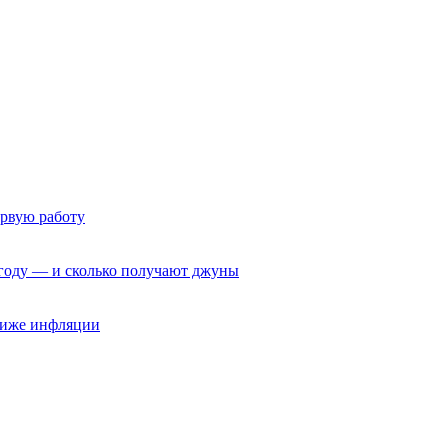
ервую работу
6 году — и сколько получают джуны
 ниже инфляции