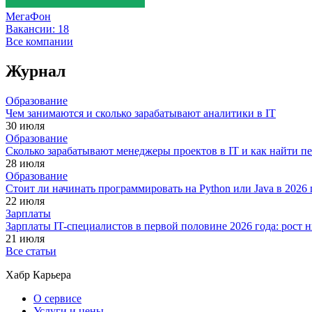
МегаФон
Вакансии:
18
Все компании
Журнал
Образование
Чем занимаются и сколько зарабатывают аналитики в IT
30 июля
Образование
Сколько зарабатывают менеджеры проектов в IT и как найти п
28 июля
Образование
Стоит ли начинать программировать на Python или Java в 202
22 июля
Зарплаты
Зарплаты IT-специалистов в первой половине 2026 года: рост
21 июля
Все статьи
Хабр Карьера
О сервисе
Услуги и цены