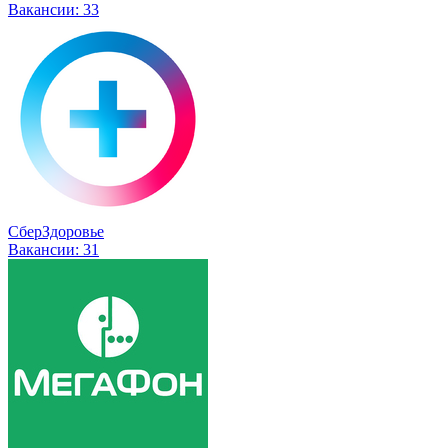
Вакансии:
33
СберЗдоровье
Вакансии:
31