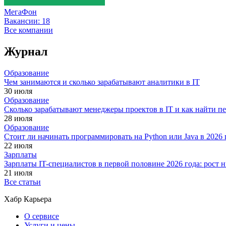
МегаФон
Вакансии:
18
Все компании
Журнал
Образование
Чем занимаются и сколько зарабатывают аналитики в IT
30 июля
Образование
Сколько зарабатывают менеджеры проектов в IT и как найти п
28 июля
Образование
Стоит ли начинать программировать на Python или Java в 202
22 июля
Зарплаты
Зарплаты IT-специалистов в первой половине 2026 года: рост
21 июля
Все статьи
Хабр Карьера
О сервисе
Услуги и цены