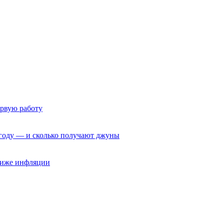
ервую работу
6 году — и сколько получают джуны
 ниже инфляции