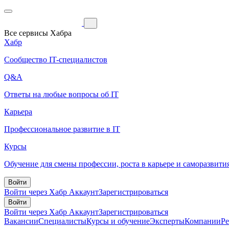
Все сервисы Хабра
Хабр
Сообщество IT-специалистов
Q&A
Ответы на любые вопросы об IT
Карьера
Профессиональное развитие в IT
Курсы
Обучение для смены профессии, роста в карьере и саморазвити
Войти
Войти через Хабр Аккаунт
Зарегистрироваться
Войти
Войти через Хабр Аккаунт
Зарегистрироваться
Вакансии
Специалисты
Курсы и обучение
Эксперты
Компании
Р