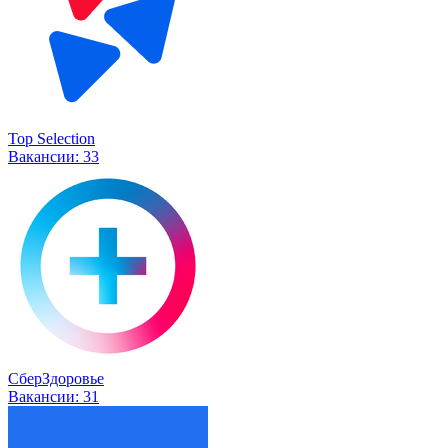
Top Selection
Вакансии:
33
СберЗдоровье
Вакансии:
31