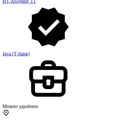
ИТ-Холдинг Т1
Java (Т-банк)
Можно удалённо