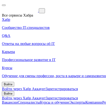
Все сервисы Хабра
Хабр
Сообщество IT-специалистов
Q&A
Ответы на любые вопросы об IT
Карьера
Профессиональное развитие в IT
Курсы
Обучение для смены профессии, роста в карьере и саморазвити
Войти
Войти через Хабр Аккаунт
Зарегистрироваться
Войти
Войти через Хабр Аккаунт
Зарегистрироваться
Вакансии
Специалисты
Курсы и обучение
Эксперты
Компании
Р