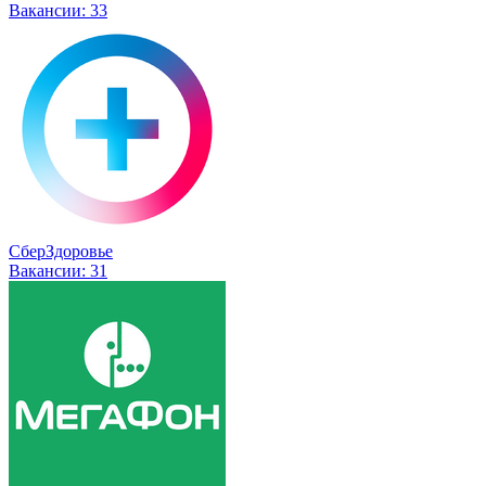
Вакансии:
33
СберЗдоровье
Вакансии:
31