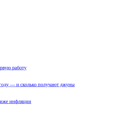
ервую работу
6 году — и сколько получают джуны
 ниже инфляции