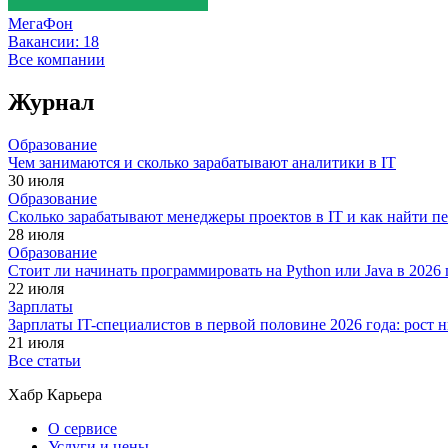
МегаФон
Вакансии:
18
Все компании
Журнал
Образование
Чем занимаются и сколько зарабатывают аналитики в IT
30 июля
Образование
Сколько зарабатывают менеджеры проектов в IT и как найти п
28 июля
Образование
Стоит ли начинать программировать на Python или Java в 202
22 июля
Зарплаты
Зарплаты IT-специалистов в первой половине 2026 года: рост
21 июля
Все статьи
Хабр Карьера
О сервисе
Услуги и цены