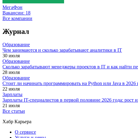
МегаФон
Вакансии:
18
Все компании
Журнал
Образование
Чем занимаются и сколько зарабатывают аналитики в IT
30 июля
Образование
Сколько зарабатывают менеджеры проектов в IT и как найти п
28 июля
Образование
Стоит ли начинать программировать на Python или Java в 202
22 июля
Зарплаты
Зарплаты IT-специалистов в первой половине 2026 года: рост
21 июля
Все статьи
Хабр Карьера
О сервисе
Услуги и цены