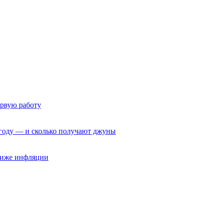
ервую работу
6 году — и сколько получают джуны
 ниже инфляции