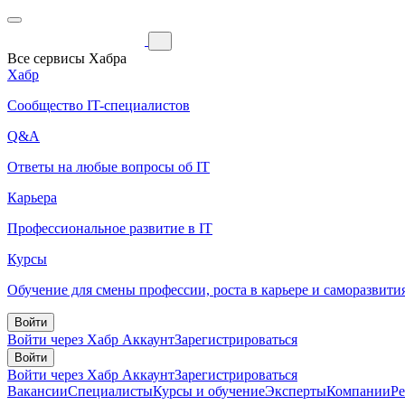
Все сервисы Хабра
Хабр
Сообщество IT-специалистов
Q&A
Ответы на любые вопросы об IT
Карьера
Профессиональное развитие в IT
Курсы
Обучение для смены профессии, роста в карьере и саморазвити
Войти
Войти через Хабр Аккаунт
Зарегистрироваться
Войти
Войти через Хабр Аккаунт
Зарегистрироваться
Вакансии
Специалисты
Курсы и обучение
Эксперты
Компании
Р