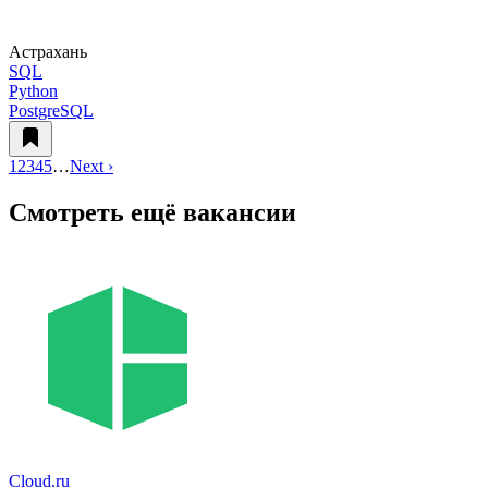
Астрахань
SQL
Python
PostgreSQL
1
2
3
4
5
…
Next ›
Смотреть ещё вакансии
Cloud.ru