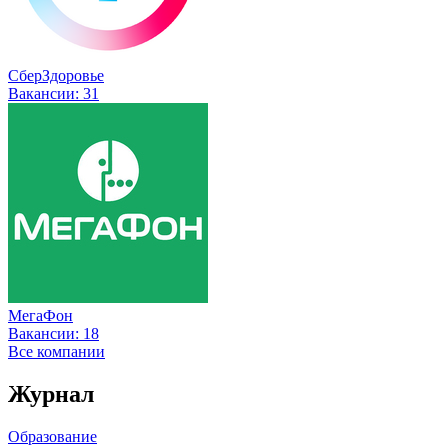
СберЗдоровье
Вакансии:
31
МегаФон
Вакансии:
18
Все компании
Журнал
Образование