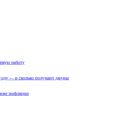
ервую работу
6 году — и сколько получают джуны
 ниже инфляции