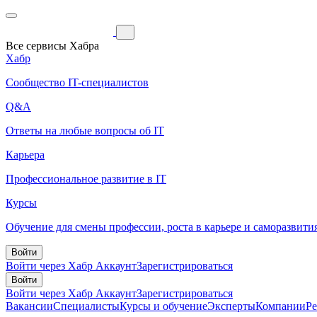
Все сервисы Хабра
Хабр
Сообщество IT-специалистов
Q&A
Ответы на любые вопросы об IT
Карьера
Профессиональное развитие в IT
Курсы
Обучение для смены профессии, роста в карьере и саморазвити
Войти
Войти через Хабр Аккаунт
Зарегистрироваться
Войти
Войти через Хабр Аккаунт
Зарегистрироваться
Вакансии
Специалисты
Курсы и обучение
Эксперты
Компании
Р