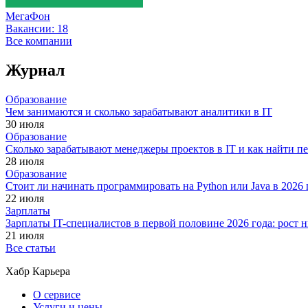
МегаФон
Вакансии:
18
Все компании
Журнал
Образование
Чем занимаются и сколько зарабатывают аналитики в IT
30 июля
Образование
Сколько зарабатывают менеджеры проектов в IT и как найти п
28 июля
Образование
Стоит ли начинать программировать на Python или Java в 202
22 июля
Зарплаты
Зарплаты IT-специалистов в первой половине 2026 года: рост
21 июля
Все статьи
Хабр Карьера
О сервисе
Услуги и цены