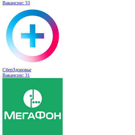
Вакансии:
33
СберЗдоровье
Вакансии:
31