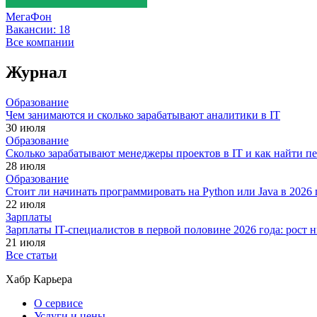
МегаФон
Вакансии:
18
Все компании
Журнал
Образование
Чем занимаются и сколько зарабатывают аналитики в IT
30 июля
Образование
Сколько зарабатывают менеджеры проектов в IT и как найти п
28 июля
Образование
Стоит ли начинать программировать на Python или Java в 202
22 июля
Зарплаты
Зарплаты IT-специалистов в первой половине 2026 года: рост
21 июля
Все статьи
Хабр Карьера
О сервисе
Услуги и цены