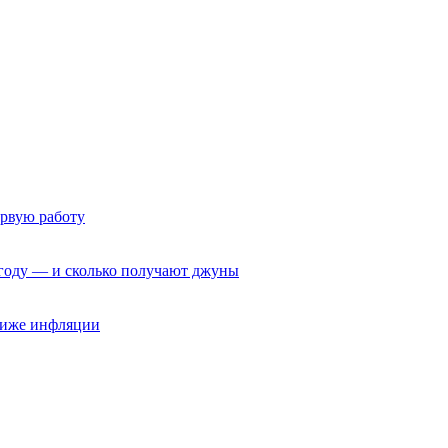
ервую работу
6 году — и сколько получают джуны
 ниже инфляции