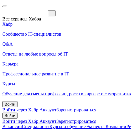
Все сервисы Хабра
Хабр
Сообщество IT-специалистов
Q&A
Ответы на любые вопросы об IT
Карьера
Профессиональное развитие в IT
Курсы
Обучение для смены профессии, роста в карьере и саморазвити
Войти
Войти через Хабр Аккаунт
Зарегистрироваться
Войти
Войти через Хабр Аккаунт
Зарегистрироваться
Вакансии
Специалисты
Курсы и обучение
Эксперты
Компании
Р