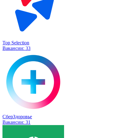
Top Selection
Вакансии:
33
СберЗдоровье
Вакансии:
31