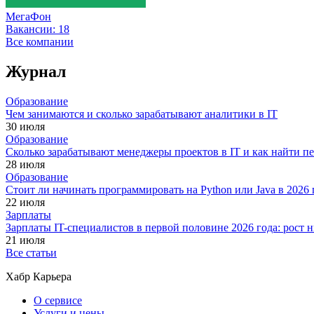
МегаФон
Вакансии:
18
Все компании
Журнал
Образование
Чем занимаются и сколько зарабатывают аналитики в IT
30 июля
Образование
Сколько зарабатывают менеджеры проектов в IT и как найти п
28 июля
Образование
Стоит ли начинать программировать на Python или Java в 202
22 июля
Зарплаты
Зарплаты IT-специалистов в первой половине 2026 года: рост
21 июля
Все статьи
Хабр Карьера
О сервисе
Услуги и цены