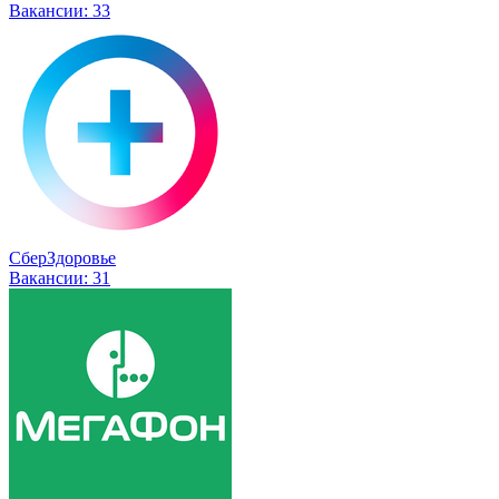
Вакансии:
33
СберЗдоровье
Вакансии:
31