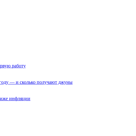
ервую работу
6 году — и сколько получают джуны
 ниже инфляции