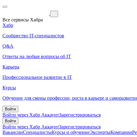
Все сервисы Хабра
Хабр
Сообщество IT-специалистов
Q&A
Ответы на любые вопросы об IT
Карьера
Профессиональное развитие в IT
Курсы
Обучение для смены профессии, роста в карьере и саморазвити
Войти
Войти через Хабр Аккаунт
Зарегистрироваться
Войти
Войти через Хабр Аккаунт
Зарегистрироваться
Вакансии
Специалисты
Курсы и обучение
Эксперты
Компании
Р